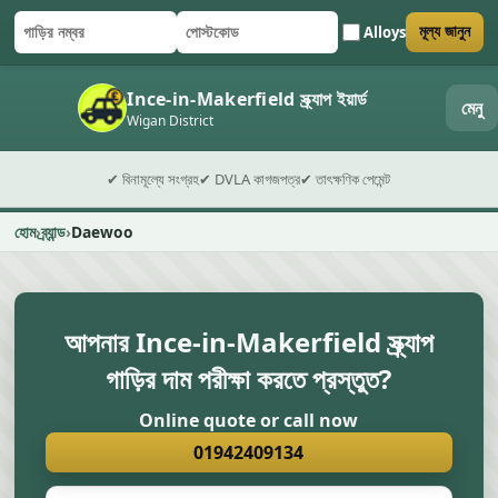
Alloys
মূল্য জানুন
গাড়ির নম্বর
পোস্টকোড
ফর্ম জমা দিন
Ince-in-Makerfield স্ক্র্যাপ ইয়ার্ড
মেনু
Wigan District
✔ বিনামূল্যে সংগ্রহ
✔ DVLA কাগজপত্র
✔ তাৎক্ষণিক পেমেন্ট
হোম
ব্র্যান্ড
Daewoo
আপনার Ince-in-Makerfield স্ক্র্যাপ
গাড়ির দাম পরীক্ষা করতে প্রস্তুত?
Online quote or call now
01942409134