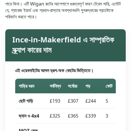
পারে কিনা। এটি Wigan রুটের আশেপাশে গুরুত্বপূর্ণ কারণ টেরেস সারি, এস্টেট
বে, গ্যারেজ ইয়ার্ড এবং প্রধান-রাস্তার অবস্থানগুলি পুনরুদ্ধারের প্রচেষ্টাকে
পরিবর্তন করতে পারে।
Ince-in-Makerfield এ সাম্প্রতিক
স্ক্র্যাপ কারের দাম
এই ওয়েবসাইটের আসল ড্রপ-অফ কোটের ভিত্তিতে।
গাড়ির ধরন
সর্বনিম্ন
সর্বোচ্চ
গড়
কোট
ছোট গাড়ি
£193
£307
£244
5
ভ্যান ও 4x4
£325
£365
£339
3
MOT ফেল