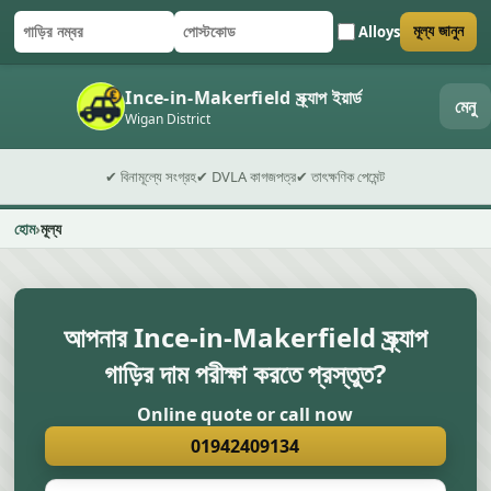
Alloys
মূল্য জানুন
গাড়ির নম্বর
পোস্টকোড
ফর্ম জমা দিন
Ince-in-Makerfield স্ক্র্যাপ ইয়ার্ড
মেনু
Wigan District
✔ বিনামূল্যে সংগ্রহ
✔ DVLA কাগজপত্র
✔ তাৎক্ষণিক পেমেন্ট
হোম
মূল্য
আপনার Ince-in-Makerfield স্ক্র্যাপ
গাড়ির দাম পরীক্ষা করতে প্রস্তুত?
Online quote or call now
01942409134