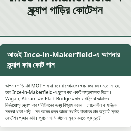
স্ক্র্যাপ গাড়ির কোটেশন
আজই Ince-in-Makerfield-এ আপনার
স্ক্র্যাপ কার কোট পান
আপনার গাড়ি যদি MOT পাস না করে বা মেরামতের খরচ বহন করার মতো না হয়,
তবে Ince-in-Makerfield-এ স্ক্র্যাপ করা একটি বাস্তবসম্মত বিকল্প।
Wigan, Abram এবং Platt Bridge এলাকায় বাসিন্দারা আমাদের
নির্ভরযোগ্য স্ক্র্যাপ কার সলিউশনের জন্য বিশ্বাস করেন। চলাচলশীল বা যান্ত্রিক
সমস্যা থাকা গাড়ি—সব ধরনের জন্য আমরা স্থানীয় বাজারের মান অনুযায়ী স্বচ্ছ
কোটেশন প্রদান করি। পুরানো গাড়ি ঝামেলা মুক্ত করতে প্রস্তুত?