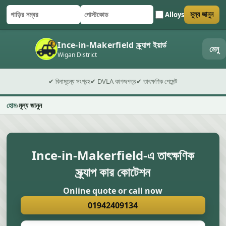
Alloys
মূল্য জানুন
গাড়ির নম্বর
পোস্টকোড
ফর্ম জমা দিন
Ince-in-Makerfield স্ক্র্যাপ ইয়ার্ড
মেনু
Wigan District
✔ বিনামূল্যে সংগ্রহ
✔ DVLA কাগজপত্র
✔ তাৎক্ষণিক পেমেন্ট
হোম
মূল্য জানুন
Ince-in-Makerfield-এ তাৎক্ষণিক
স্ক্র্যাপ কার কোটেশন
Online quote or call now
01942409134