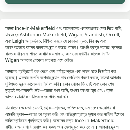
আমরা Ince-in-Makerfield এবং আশেপাশের এলাকাগুলোর সেবা দিয়ে থাকি,
যার মধ্যে Ashton-in-Makerfield, Wigan, Standish, Orrell,
এবং Leigh অন্তর্ভুক্ত, নিশ্চিত করতে যে চালকরা দ্রুত, নিরাপদ এবং
আইনগতভাবে তাদের যানবাহন স্ক্র্যাপ করতে পারেন। আপনি ব্যস্ত শহরের কেন্দ্রের
রাস্তায় থাকুন বা শান্ত আবাসিক এলাকায়, আমাদের স্থানীয় কালেকশন টিম
Wigan অঞ্চলের যেকোন জায়গায় এসে পৌঁছে।
আমাদের প্রক্রিয়াটি শুরু থেকে শেষ পর্যন্ত স্বচ্ছ এবং সহজ হতে ডিজাইন করা
হয়েছে। একবার আপনি আপনার স্ক্র্যাপ কার কোটেশন গ্রহণ করলে, আমরা আপনার
সুবিধামত দ্রুত কালেকশন নির্ধারণ করি। কোন গোপন ফি নেই এবং কোন শেষ
মুহূর্তের দর-কষাকষি নেই—আমরা যখন আসি, তখনই কাগজপত্র এবং পেমেন্ট
আপনার মানসিক শান্তির জন্য পরিচালনা করি।
যানবাহনের অবস্থা যেমনই হোক—পুরাতন, ক্ষতিগ্রস্ত, চলাচলের অযোগ্য বা
এমনকি ভ্যান—আমরা তা গ্রহণ করি এবং লাইসেন্সপ্রাপ্ত স্ক্র্যাপ কার সার্ভিস হিসেবে
দায়িত্বপূর্ণভাবে পুনর্ব্যবহার করি। আমাদের লক্ষ্য Ince-in-Makerfield
বাসীদের জন্য গাড়ি স্ক্র্যাপ করা সহজ ও ঝামেলামুক্ত করে তোলা। আপনার স্ক্র্যাপ