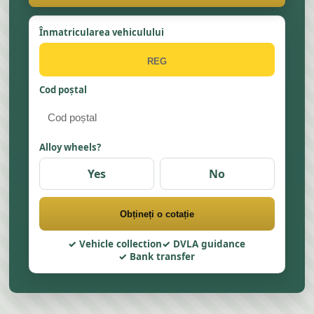
Înmatricularea vehiculului
Cod poștal
Alloy wheels?
Yes
No
Obțineți o cotație
Vehicle collection
DVLA guidance
Bank transfer