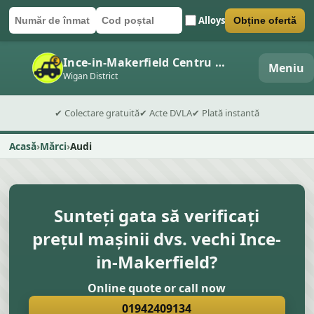
Alloys
Obține ofertă
Număr de înmatriculare
Cod poștal
Trimite formularul
Ince-in-Makerfield Centru de dezmembrări auto
Meniu
Wigan District
✔ Colectare gratuită
✔ Acte DVLA
✔ Plată instantă
Acasă
Mărci
Audi
Sunteți gata să verificați
prețul mașinii dvs. vechi Ince-
in-Makerfield?
Online quote or call now
01942409134