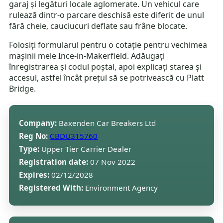
garaj și legături locale aglomerate. Un vehicul care
rulează dintr-o parcare deschisă este diferit de unul
fără cheie, cauciucuri deflate sau frâne blocate.
Folosiți formularul pentru o cotație pentru vechimea
mașinii mele Ince-in-Makerfield. Adăugați
înregistrarea și codul poștal, apoi explicați starea și
accesul, astfel încât prețul să se potrivească cu Platt
Bridge.
Company:
Baxenden Car Breakers Ltd
Reg No:
CBDU315760
Type:
Upper Tier Carrier Dealer
Registration date:
07 Nov 2022
Expires:
02/12/2028
Registered With:
Environment Agency