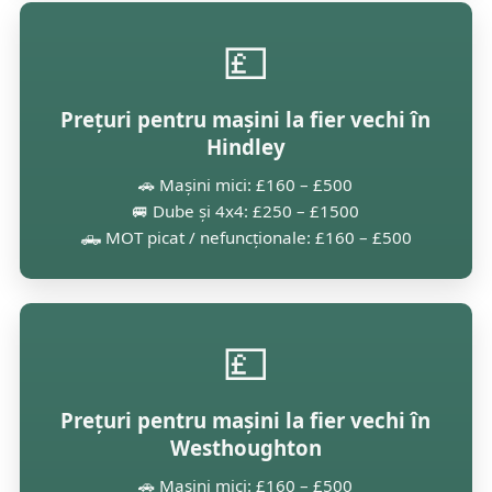
💷
Prețuri pentru mașini la fier vechi în
Hindley
🚗 Mașini mici: £160 – £500
🚐 Dube și 4x4: £250 – £1500
🛻 MOT picat / nefuncționale: £160 – £500
💷
Prețuri pentru mașini la fier vechi în
Westhoughton
🚗 Mașini mici: £160 – £500