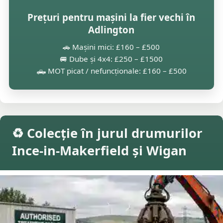
Prețuri pentru mașini la fier vechi în
Adlington
🚗 Mașini mici: £160 – £500
🚐 Dube și 4x4: £250 – £1500
🛻 MOT picat / nefuncționale: £160 – £500
♻️ Colecție în jurul drumurilor
Ince-in-Makerfield și Wigan