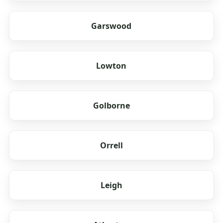
Garswood
Lowton
Golborne
Orrell
Leigh