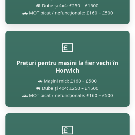
🚐 Dube și 4x4: £250 – £1500
🛻 MOT picat / nefuncționale: £160 – £500
💷
Prețuri pentru mașini la fier vechi în
Horwich
🚗 Mașini mici: £160 – £500
🚐 Dube și 4x4: £250 – £1500
🛻 MOT picat / nefuncționale: £160 – £500
💷