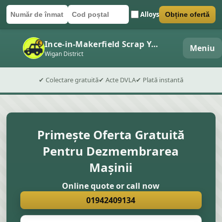
Alloys
Obține ofertă
Număr de înmatriculare
Cod poștal
Trimite formularul
Ince-in-Makerfield Scrap Yard
Meniu
Wigan District
✔ Colectare gratuită
✔ Acte DVLA
✔ Plată instantă
Primește Oferta Gratuită
Pentru Dezmembrarea
Mașinii
Online quote or call now
01942409134