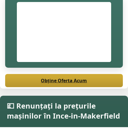
Obține Oferta Acum
💷 Renunțați la prețurile
mașinilor în Ince-in-Makerfield