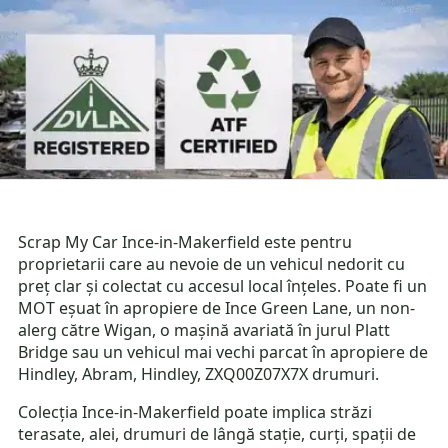
Scrap My Car Ince-in-Makerfield este pentru
proprietarii care au nevoie de un vehicul nedorit cu
preț clar și colectat cu accesul local înțeles. Poate fi un
MOT eșuat în apropiere de Ince Green Lane, un non-
alerg către Wigan, o mașină avariată în jurul Platt
Bridge sau un vehicul mai vechi parcat în apropiere de
Hindley, Abram, Hindley, ZXQ00Z07X7X drumuri.
Colecția Ince-in-Makerfield poate implica străzi
terasate, alei, drumuri de lângă stație, curți, spații de