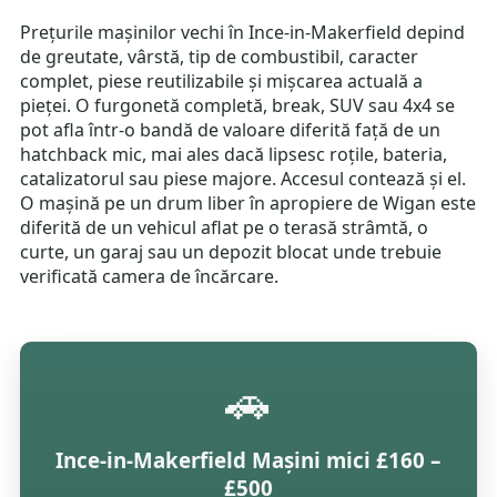
Prețurile mașinilor vechi în Ince-in-Makerfield depind
de greutate, vârstă, tip de combustibil, caracter
complet, piese reutilizabile și mișcarea actuală a
pieței. O furgonetă completă, break, SUV sau 4x4 se
pot afla într-o bandă de valoare diferită față de un
hatchback mic, mai ales dacă lipsesc roțile, bateria,
catalizatorul sau piese majore. Accesul contează și el.
O mașină pe un drum liber în apropiere de Wigan este
diferită de un vehicul aflat pe o terasă strâmtă, o
curte, un garaj sau un depozit blocat unde trebuie
verificată camera de încărcare.
🚗
Ince-in-Makerfield Mașini mici £160 –
£500