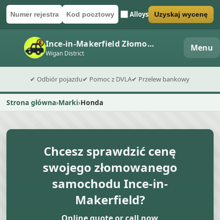
Alloys
Uzyskaj wycenę
Numer rejestracyjny
Kod pocztowy
Wyślij formularz wyceny
Ince-in-Makerfield Złomowisko
Menu
Wigan District
✔ Odbiór pojazdu
✔ Pomoc z DVLA
✔ Przelew bankowy
Strona główna
Marki
Honda
Chcesz sprawdzić cenę
swojego złomowanego
samochodu Ince-in-
Makerfield?
Online quote or call now