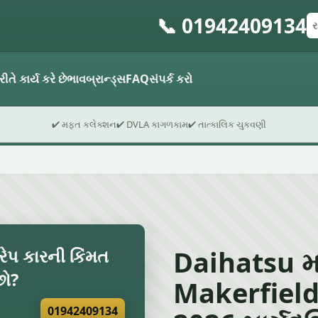
📞 01942409134
રજ
પો
ફો
રીતે કાર્ય કરે છે
ભાવ
બ્રાન્ડ્સ
FAQ
સંપર્ક કરો
✔ મફત કલેક્શન
✔ DVLA કાગળકામ
✔ તાત્કાલિક ચુકવણી
Daihatsu મા
રેપ કારની કિંમત
છો?
Makerfield મ
01942409134