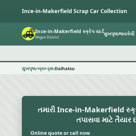
Ince-in-Makerfield Scrap Car Collection
Ince-in-Makerfield સ્ક્રેપ યાર્ડ
મુખપૃષ્ઠ
ભાવ
કેવી 
Wigan District
મુખપૃષ્ઠ
બ્રાન્ડ્સ
Daihatsu
તમારી Ince-in-Makerfield સ્ક્
તપાસવા માટે તૈયાર 
Online quote or call now