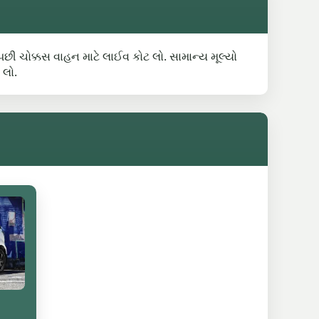
 પછી ચોક્કસ વાહન માટે લાઈવ કોટ લો. સામાન્ય મૂલ્યો
 લો.