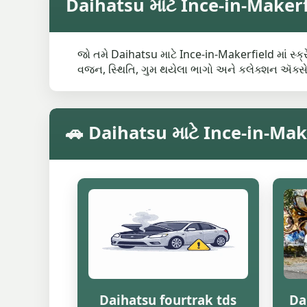
Daihatsu માટે Ince-in-Makerfiel
જો તમે Daihatsu માટે Ince-in-Makerfield માં સ્ક્ર
વજન, સ્થિતિ, ગુમ થયેલા ભાગો અને કલેક્શન ઍક્સ
🚗 Daihatsu માટે Ince-in-Maker
Daihatsu fourtrak tds
Da