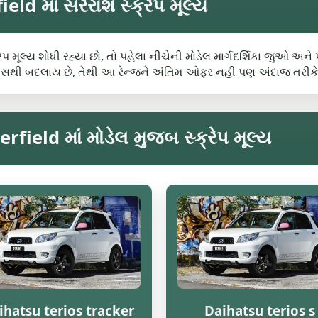
d માં સરેરાશ સ્ક્રેપ મૂલ્ય
ેપ મૂલ્ય શોધી રહ્યા છો, તો પહેલા નીચેની મોડેલ માર્ગદર્શિકા જુઓ અને
ેસથી બદલાય છે, તેથી આ રેન્જને અંતિમ ઓફર નહીં પણ અંદાજ તરીકે
field માં મોડેલ મુજબ સ્ક્રેપ મૂલ્ય
ihatsu terios tracker
Daihatsu terios s