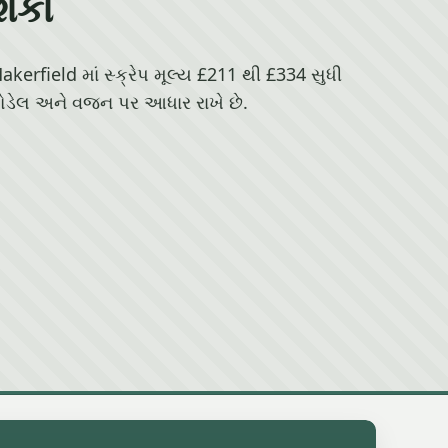
શિકા
kerfield માં સ્ક્રેપ મૂલ્ય £211 થી £334 સુધી
મોડેલ અને વજન પર આધાર રાખે છે.